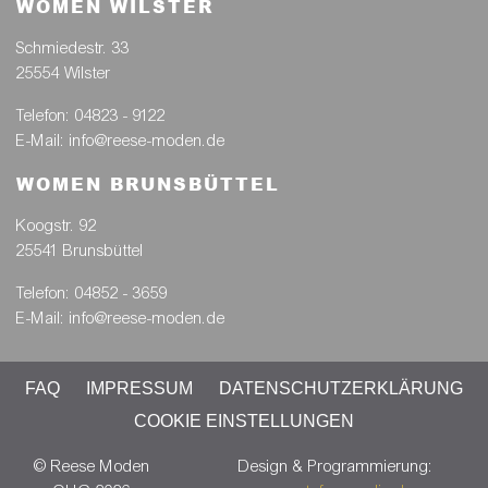
Telefon: 04852 - 3664
E-Mail: info@reese-moden.de
WOMEN WILSTER
Schmiedestr. 33
25554 Wilster
Telefon: 04823 - 9122
E-Mail: info@reese-moden.de
WOMEN BRUNSBÜTTEL
Koogstr. 92
25541 Brunsbüttel
Telefon: 04852 - 3659
E-Mail: info@reese-moden.de
FAQ
IMPRESSUM
DATENSCHUTZERKLÄRUNG