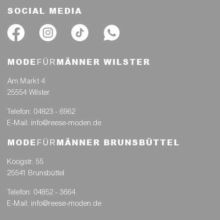
Samstag
09.00 Uhr bis 16.00 Uhr
SOCIAL MEDIA
MODE
MÄNNER WILSTER
FÜR
Am Markt 4
25554 Wilster
Telefon: 04823 - 6962
E-Mail: info@reese-moden.de
MODE
MÄNNER BRUNSBÜTTEL
FÜR
Koogstr. 55
25541 Brunsbüttel